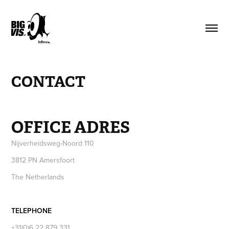
CONTACT
OFFICE ADRES
Nijverheidsweg-Noord 110
3812 PN Amersfoort
The Netherlands
TELEPHONE
+31(0)6 22 879 331